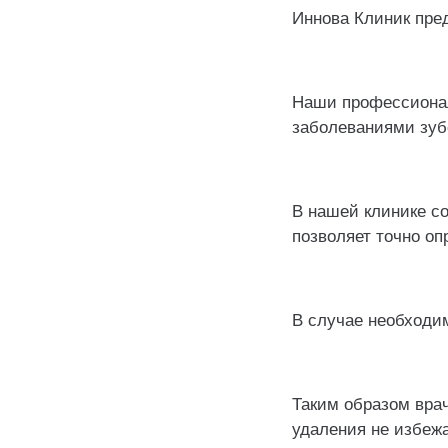
Иннова Клиник пред
⠀
Наши профессионал
заболеваниями зуб
⠀
В нашей клинике со
позволяет точно оп
⠀
В случае необходим
⠀
Таким образом вра
удаления не избеж