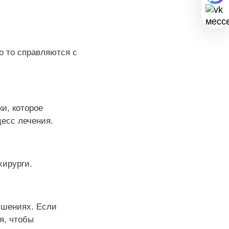
 то справляются с
и, которое
цесс лечения.
хирурги.
ушениях. Если
я, чтобы