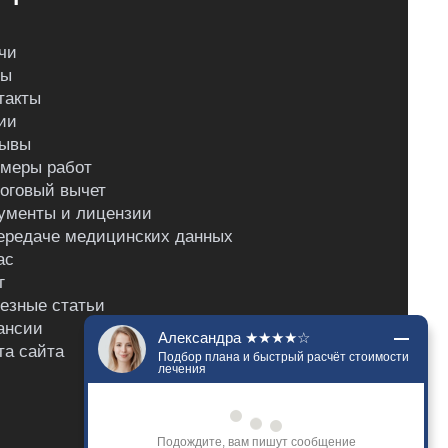
чи
ны
такты
ии
ывы
меры работ
оговый вычет
ументы и лицензии
ередаче медицинских данных
ас
г
езные статьи
ансии
Александра ★★★★☆
та сайта
Подбор плана и быстрый расчёт стоимости
лечения
Подождите, вам пишут сообщение