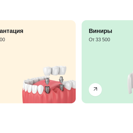
антация
Виниры
500
От 33 500