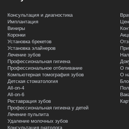
Консультация и диагностика
Вра
Имплантация
Це
Виниры
Кон
Коронки
Акц
Установка брекетов
Отз
Установка элайнеров
При
Лечение зубов
Нал
Профессиональная гигиена
Док
Профессиональное отбеливание
О п
Компьютерная томография зубов
О н
Детская стоматология
Бло
All-on-4
Пол
All-on-6
Вак
Реставрация зубов
Кар
Профессиональная гигиена у детей
Лечение пульпита
Удаление молочных зубов
Консультация гнатолога