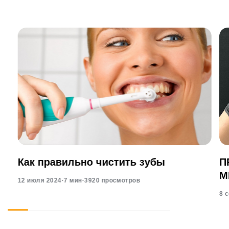
Как правильно чистить зубы
П
М
12 июля 2024
·
7 мин
·
3920 просмотров
8 