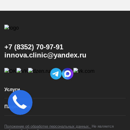
+7 (8352) 70-97-91
innova.clinic@yandex.ru
Услуги
Консультация и диагностика
Пациентам
Имплантация
Виниры
Врачи
Коронки
Положение об обработке персональных данных.
Не является
Цены