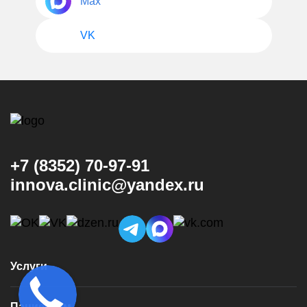
Max
VK
+7 (8352) 70-97-91
innova.clinic@yandex.ru
Услуги
Консультация и диагностика
Пациентам