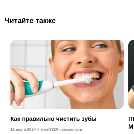
Читайте также
Как правильно чистить зубы
П
М
12 июля 2024
·
7 мин
·
3920 просмотров