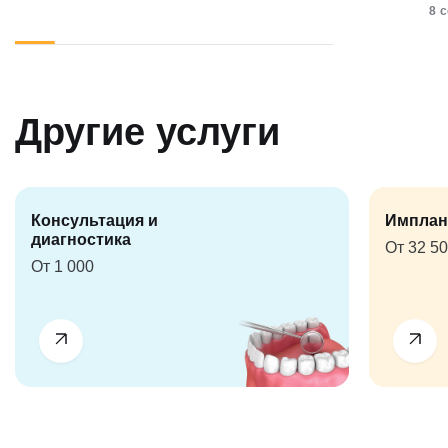
8 
Другие услуги
Консультация и
Имплан
диагностика
От 32 5
От 1 000