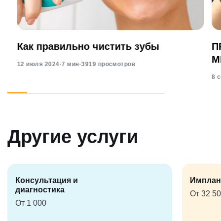
Как правильно чистить зубы
П
М
12 июля 2024
·
7 мин
·
3919 просмотров
8 
Другие услуги
Консультация и
Имплан
диагностика
От 32 5
От 1 000