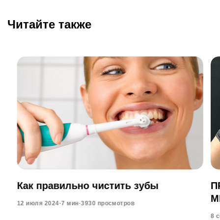
Читайте также
Как правильно чистить зубы
П
М
12 июля 2024
·
7 мин
·
3930 просмотров
8 