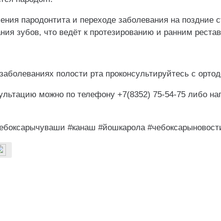
ения пародонтита и переходе заболевания на поздние 
ния зубов, что ведёт к протезированию и ранним реста
заболеваниях полости рта проконсультируйтесь с орто
сультацию можно по телефону +7(8352) 75-54-75 либо н
ебоксарычуваши #канаш #йошкарола #чебоксарыновост