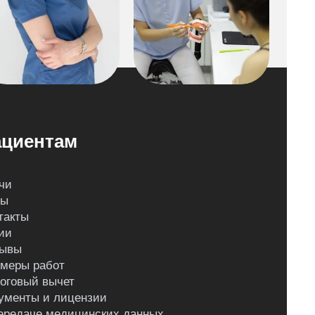
циентам
чи
ны
такты
ии
ывы
меры работ
оговый вычет
ументы и лицензии
ередаче медицинских данных