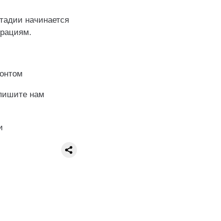
стадии начинается
врациям.
донтом
апишите нам
и