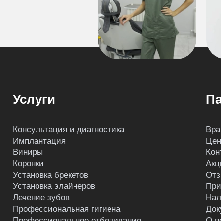
Услуги
Па
Консультация и диагностика
Вра
Имплантация
Це
Виниры
Кон
Коронки
Акц
Установка брекетов
Отз
Установка элайнеров
При
Лечение зубов
Нал
Профессиональная гигиена
Док
Профессиональное отбеливание
О п