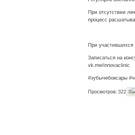
При отсутствии леч
процесс расшатыва
⠀
При участившихся 
Записаться на кон
vk.me/innovaclinic
#зубычебоксары #ч
Просмотров: 322
0