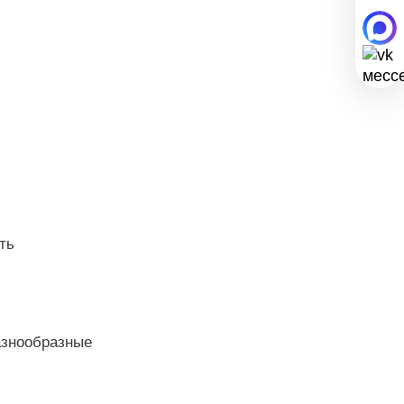
ть
азнообразные