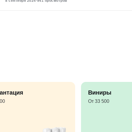
8 сентября 2024
·
941 просмотров
антация
Виниры
500
От 33 500