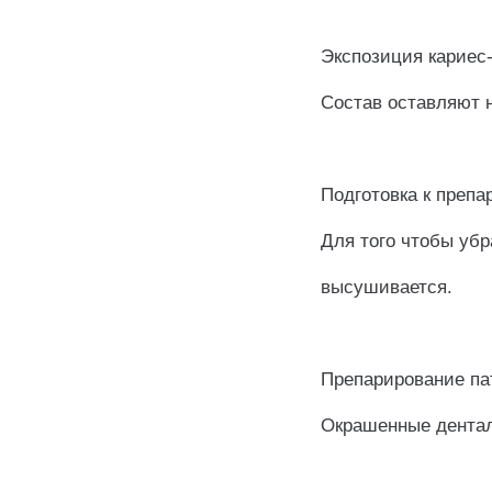
⠀
Экспозиция кариес
Состав оставляют н
⠀
Подготовка к препа
Для того чтобы убр
высушивается.
⠀
Препарирование пат
Окрашенные дентал
⠀