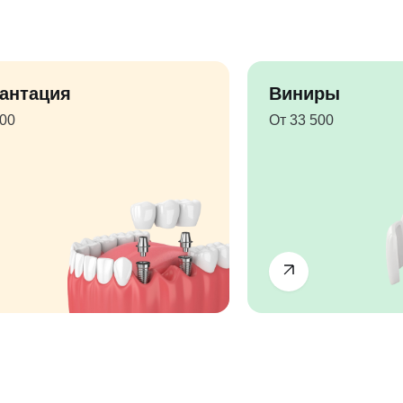
антация
Виниры
500
От 33 500