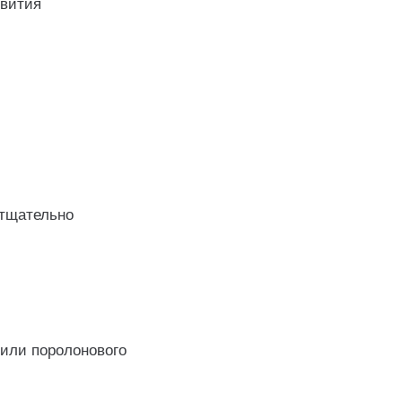
звития
 тщательно
или поролонового