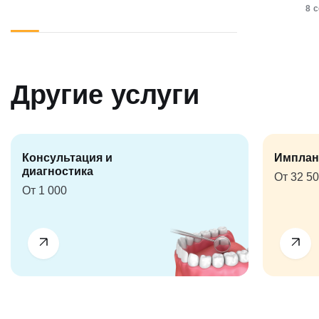
8 
Другие услуги
Консультация и
Имплан
диагностика
От 32 5
От 1 000