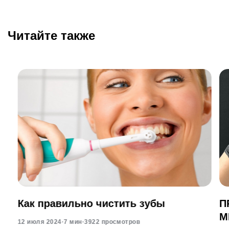
Читайте также
Как правильно чистить зубы
П
М
12 июля 2024
·
7 мин
·
3922 просмотров