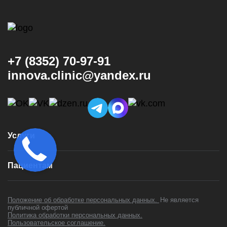
+7 (8352) 70-97-91
innova.clinic@yandex.ru
Услуги
Консультация и диагностика
Пациентам
Имплантация
Виниры
Врачи
Коронки
Положение об обработке персональных данных.
Не является
Цены
публичной офертой
Установка брекетов
Политика обработки персональных данных.
Контакты
Установка элайнеров
Пользовательское соглашение.