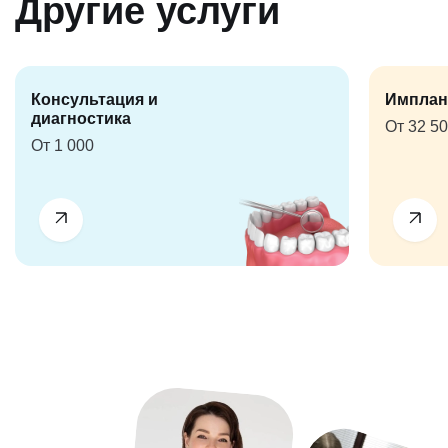
Другие услуги
Консультация и
Имплан
диагностика
От 32 5
От 1 000