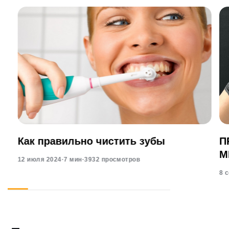
Как правильно чистить зубы
П
М
12 июля 2024
·
7 мин
·
3932 просмотров
8 