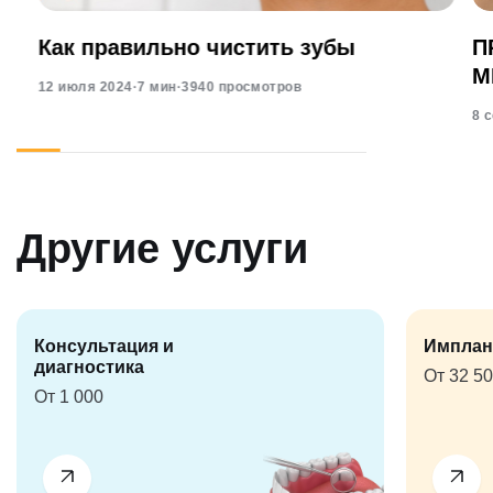
Как правильно чистить зубы
П
М
12 июля 2024
·
7 мин
·
3940 просмотров
8 
Другие услуги
Консультация и
Имплан
диагностика
От 32 5
От 1 000