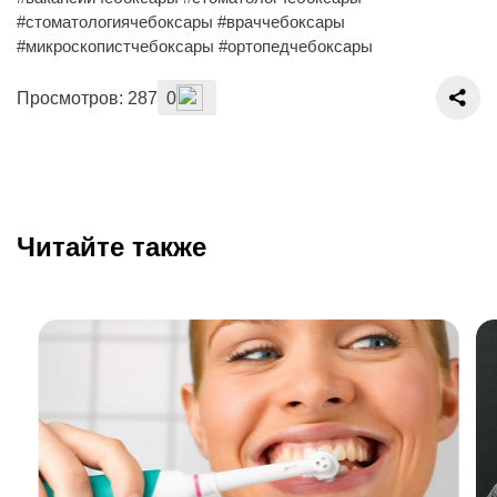
#стоматологиячебоксары #враччебоксары
#микроскопистчебоксары #ортопедчебоксары
Просмотров: 287
0
Читайте также