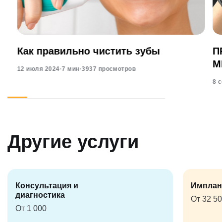
Как правильно чистить зубы
П
М
12 июля 2024
·
7 мин
·
3937 просмотров
8 
Другие услуги
Консультация и
Имплан
диагностика
От 32 5
От 1 000