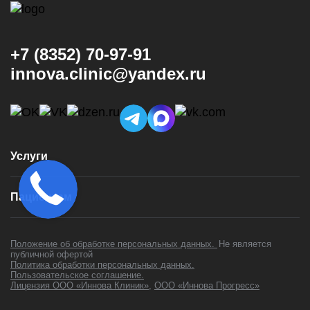
+7 (8352) 70-97-91
innova.clinic@yandex.ru
Услуги
Консультация и диагностика
Пациентам
Имплантация
Виниры
Врачи
Коронки
Положение об обработке персональных данных.
Не является
Цены
публичной офертой
Установка брекетов
Политика обработки персональных данных.
Контакты
Установка элайнеров
Пользовательское соглашение.
Акции
Лицензия ООО «Иннова Клиник»
,
ООО «Иннова Прогресс»
Лечение зубов
Отзывы
Профессиональная гигиена