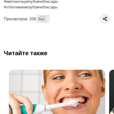
#имплантациязубовчебоксары
#отбеливаниезубовчебоксары
Просмотров: 336
0
Читайте также