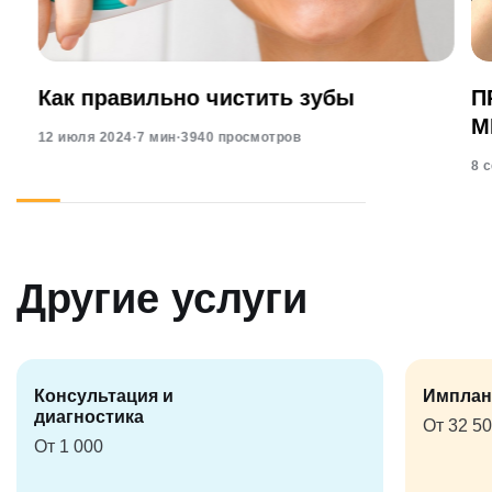
Как правильно чистить зубы
П
М
12 июля 2024
·
7 мин
·
3940 просмотров
8 
Другие услуги
Консультация и
Имплан
диагностика
От 32 5
От 1 000