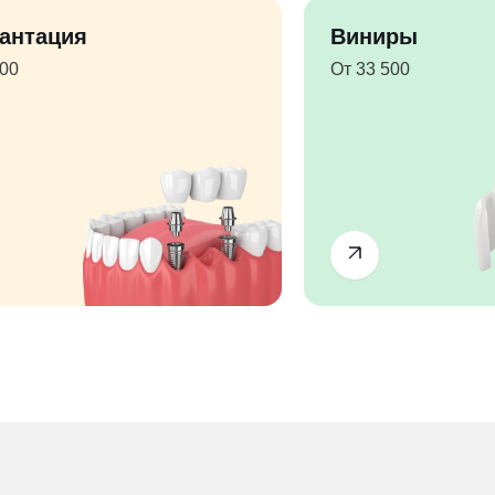
антация
Виниры
500
От 33 500