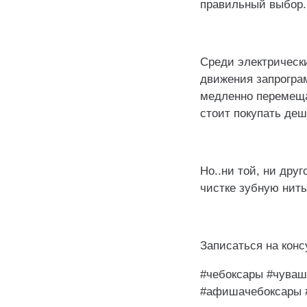
правильный выбор.
⠀
Среди электрическ
движения запрограм
медленно перемещат
стоит покупать де
⠀
Но..ни той, ни дру
чистке зубную нить
⠀
Записаться на кон
#чебоксары #чуваш
#афишачебоксары 