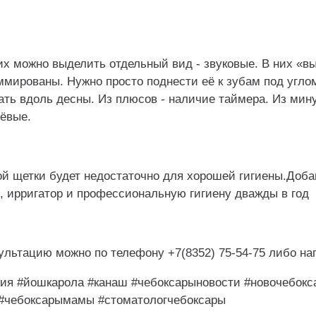
их можно выделить отдельный вид - звуковые. В них «
мированы. Нужно просто поднести её к зубам под углом
ь вдоль десны. Из плюсов - наличие таймера. Из мину
шёвые.
гой щетки будет недостаточно для хорошей гигиены.Доба
, ирригатор и профессиональную гигиену дважды в год
сультацию можно по телефону +7(8352) 75-54-75 либо н
ия #йошкарола #канаш #чебоксарыновости #новочебокс
#чебоксарымамы #стоматологчебоксары