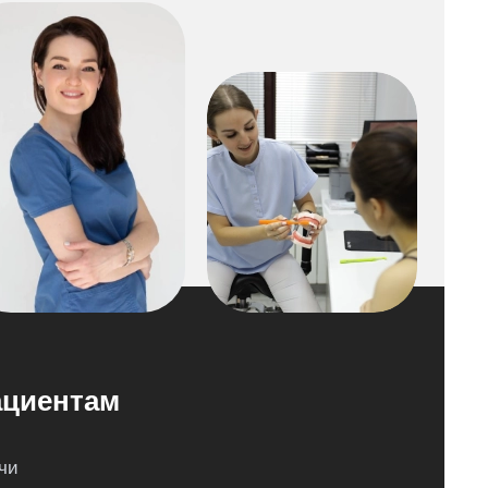
циентам
чи