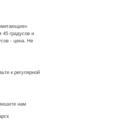
выметающие»
 45 градусов и
сов - цена. Не
вьте к регулярной
апишите нам
арск