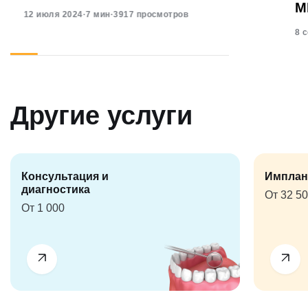
М
12 июля 2024
·
7 мин
·
3917 просмотров
8 
Другие услуги
Консультация и
Имплан
диагностика
От 32 5
От 1 000