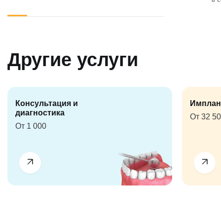
8 
Другие услуги
Консультация и
Имплан
диагностика
От 32 5
От 1 000