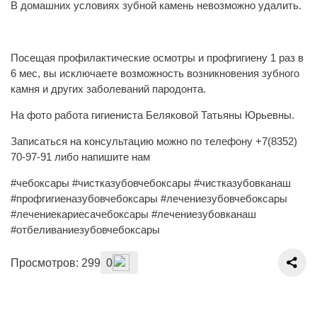
В домашних условиях зубной камень невозможно удалить.
⠀
Посещая профилактические осмотры и профгигиену 1 раз в
6 мес, вы исключаете возможность возникновения зубного
камня и других заболеваний пародонта.
На фото работа гигиениста Беляковой Татьяны Юрьевны.
Записаться на консультацию можно по телефону +7(8352)
70-97-91 либо напишите нам
#чебоксары #чистказубовчебоксары #чистказубовканаш
#профгигиеназубовчебоксары #лечениезубовчебоксары
#лечениекариесачебоксары #лечениезубовканаш
#отбеливаниезубовчебоксары
Просмотров: 299
0