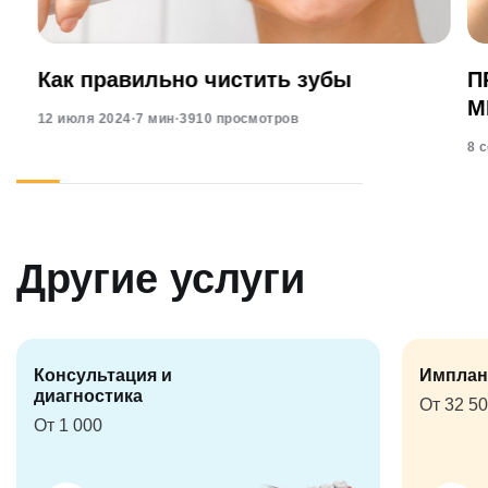
Как правильно чистить зубы
П
М
12 июля 2024
·
7 мин
·
3910 просмотров
8 
Другие услуги
Консультация и
Имплан
диагностика
От 32 5
От 1 000