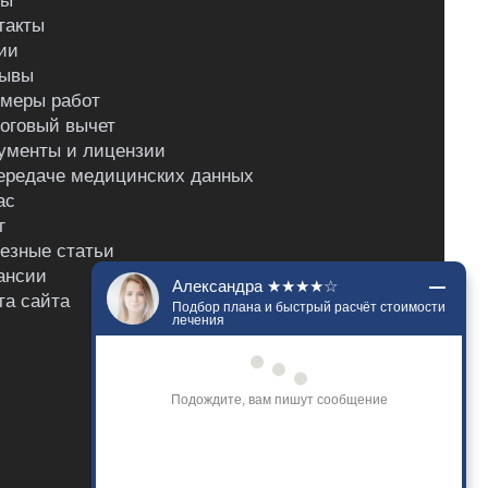
ны
такты
ии
ывы
меры работ
оговый вычет
ументы и лицензии
ередаче медицинских данных
ас
г
езные статьи
ансии
Александра ★★★★☆
та сайта
Подбор плана и быстрый расчёт стоимости
лечения
Добрый день. Напишите, что вас 
беспокоит? Я подберу наилучший план 
лечения и сориентирую по стоимости. 
Расскажу о гарантиях на нашу работу.
Только что