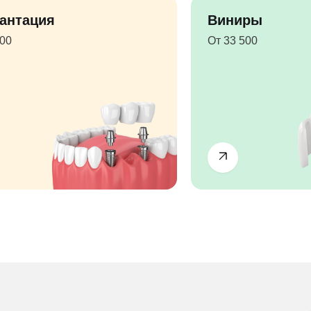
антация
Виниры
500
От 33 500