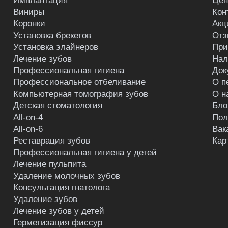
Имплантация
Це
Виниры
Кон
Коронки
Акц
Установка брекетов
Отз
Установка элайнеров
При
Лечение зубов
Нал
Профессиональная гигиена
Док
Профессиональное отбеливание
О п
Компьютерная томография зубов
О н
Детская стоматология
Бло
All-on-4
Пол
All-on-6
Вак
Реставрация зубов
Кар
Профессиональная гигиена у детей
Лечение пульпита
Удаление молочных зубов
Консультация гнатолога
Удаление зубов
Лечение зубов у детей
Герметизация фиссур