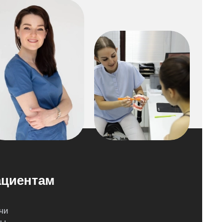
циентам
чи