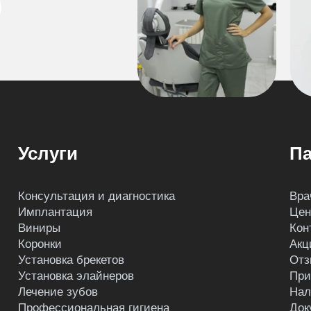
Услуги
Па
Консультация и диагностика
Вра
Имплантация
Це
Виниры
Кон
Коронки
Акц
Установка брекетов
Отз
Установка элайнеров
При
Лечение зубов
Нал
Профессиональная гигиена
Док