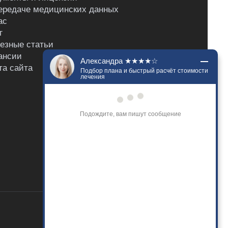
ередаче медицинских данных
ас
г
езные статьи
ансии
Александра ★★★★☆
та сайта
Подбор плана и быстрый расчёт стоимости
лечения
Добрый день. Напишите, что вас 
беспокоит? Я подберу наилучший план 
лечения и сориентирую по стоимости. 
Расскажу о гарантиях на нашу работу.
Только что