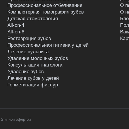
Профессиональное отбеливание
О п
Компьютерная томография зубов
О н
Детская стоматология
Бло
All-on-4
Пол
All-on-6
Вак
Реставрация зубов
Кар
Профессиональная гигиена у детей
Лечение пульпита
Удаление молочных зубов
Консультация гнатолога
Удаление зубов
Лечение зубов у детей
Герметизация фиссур
убличной офертой