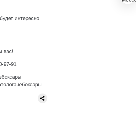
будет интересно
м вас!
0-97-91
ебоксары
атологачебоксары