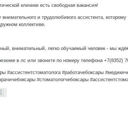
ической клинике есть свободная вакансия!
 внимательного и трудолюбивого ассистента, которому 
дружном коллективе.
ный, внимательный, легко обучаемый человек - мы ждё
езюме в лс или звоните по номеру телефона +7(8352) 7
ры #ассистентстоматолога #работачебоксары #медикич
врачичебоксары #стоматологчебоксары #ассистентстом