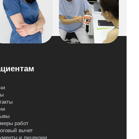
циентам
чи
ны
такты
ии
ывы
меры работ
оговый вычет
ументы и лицензии