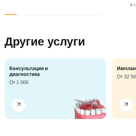
8 
Другие услуги
Консультация и
Имплан
диагностика
От 32 5
От 1 000