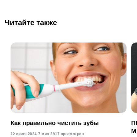
Читайте также
Как правильно чистить зубы
П
М
12 июля 2024
·
7 мин
·
3917 просмотров