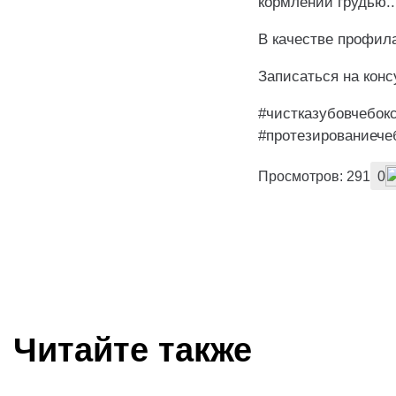
кормлении грудью..
В качестве профил
Записаться на кон
#чистказубовчебок
#протезированиече
Просмотров: 291
0
Читайте также