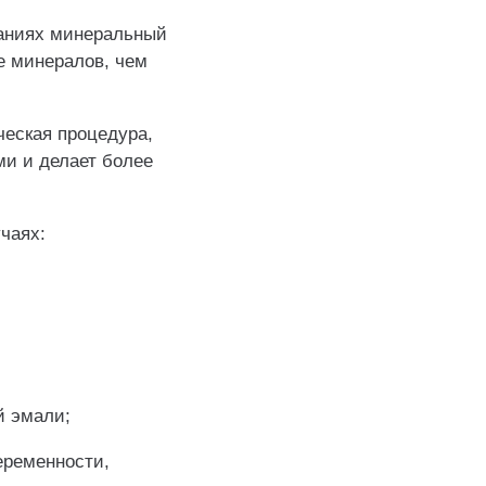
ваниях минеральный
е минералов, чем
еская процедура,
и и делает более
чаях:
й эмали;
еременности,