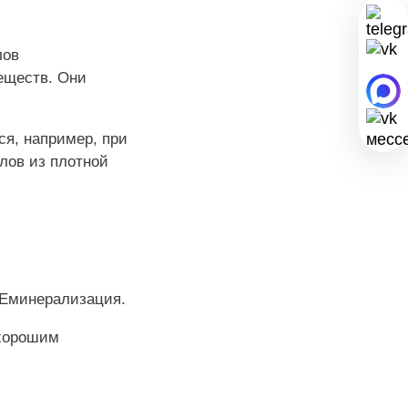
лов
веществ. Они
ся, например, при
лов из плотной
РЕминерализация.
 хорошим