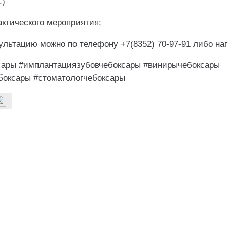
.)
актического мероприятия;
сультацию можно по телефону +7(8352) 70-97-91 либо н
сары #имплантациязубовчебоксары #винирычебоксары
боксары #стоматологчебоксары