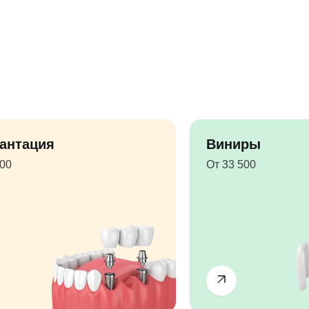
антация
Виниры
500
От 33 500