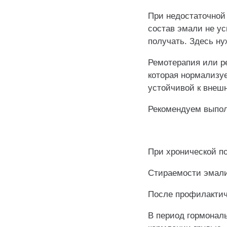
При недостаточной
состав эмали не ус
получать. Здесь ну
Ремотерапия или р
которая нормализу
устойчивой к внеш
Рекомендуем выпол
⠀
При хронической п
Стираемости эмали
После профилактич
В период гормонал