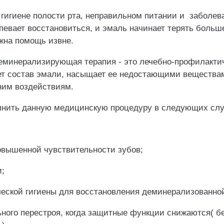
 гигиене полости рта, неправильном питании и заболе
певает восстановиться, и эмаль начинает терять больш
жна помощь извне.
еминерализирующая терапия - это лечебно-профилактич
ет состав эмали, насыщает ее недостающими веществам
ним воздействиям.
нить данную медицинскую процедуру в следующих слу
овышенной чувствительности зубов;
;
еской гигиены для восстановления деминерализованно
ьного перестроя, когда защитные функции снижаются( б