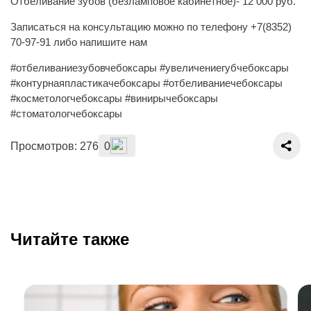
Отбеливание зубов (безламповое кабинетное)- 12 000 руб.
Записаться на консультацию можно по телефону +7(8352)
70-97-91 либо напишите нам
#отбеливаниезубовчебоксары #увеличениегубчебоксары
#контурнаяпластикачебоксары #отбеливаниечебоксары
#косметологчебоксары #винирычебоксары
#стоматологчебоксары
Просмотров: 276
0
Читайте также