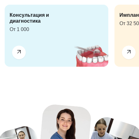
Консультация и
Имплан
диагностика
От 32 5
От 1 000