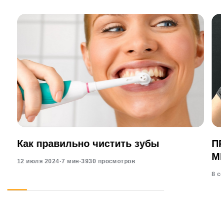
Как правильно чистить зубы
П
М
12 июля 2024
·
7 мин
·
3930 просмотров
8 