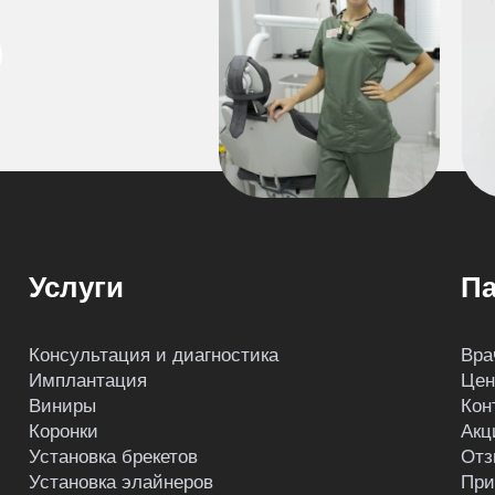
Услуги
Па
Консультация и диагностика
Вра
Имплантация
Це
Виниры
Кон
Коронки
Акц
Установка брекетов
Отз
Установка элайнеров
При