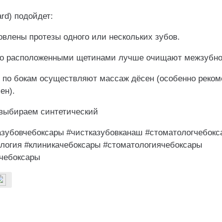
rd) подойдет:
овлены протезы одного или нескольких зубов.
но расположенными щетинами лучше очищают межзубное
 по бокам осуществляют массаж дёсен (особенно реком
ен).
выбираем синтетический
азубовчебоксары #чистказубовканаш #стоматологчебокс
логия #клиникачебоксары #стоматологиячебоксары
чебоксары