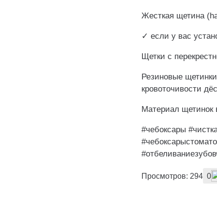
Жесткая щетина (ha
✓ если у вас устан
Щетки с перекрест
Резиновые щетинки
кровоточивости дёс
Материал щетинок 
#чебоксары #чистк
#чебоксарыстомато
#отбеливаниезубов
Просмотров: 294
0