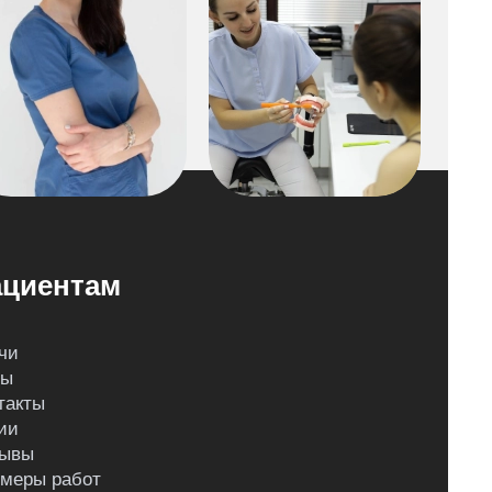
циентам
чи
ны
такты
ии
ывы
меры работ