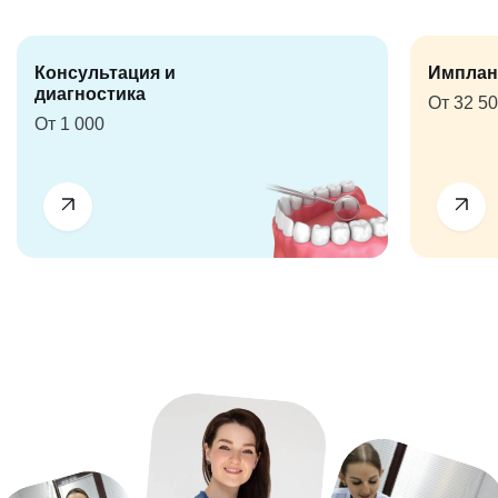
Консультация и
Имплан
диагностика
От 32 5
От 1 000