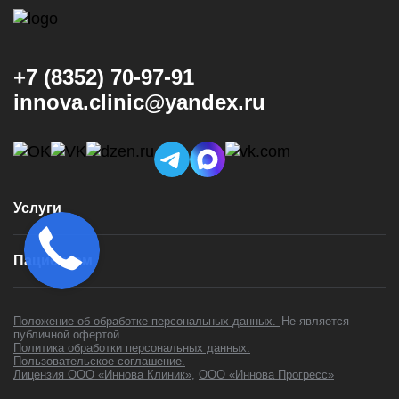
+7 (8352) 70-97-91
innova.clinic@yandex.ru
Услуги
Консультация и диагностика
Пациентам
Имплантация
Виниры
Врачи
Коронки
Положение об обработке персональных данных.
Не является
Цены
публичной офертой
Установка брекетов
Политика обработки персональных данных.
Контакты
Установка элайнеров
Пользовательское соглашение.
Акции
Лицензия ООО «Иннова Клиник»
,
ООО «Иннова Прогресс»
Лечение зубов
Отзывы