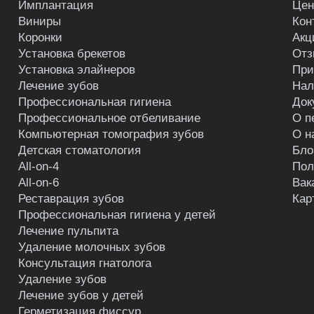
Имплантация
Це
Виниры
Кон
Коронки
Акц
Установка брекетов
Отз
Установка элайнеров
При
Лечение зубов
Нал
Профессиональная гигиена
Док
Профессиональное отбеливание
О п
Компьютерная томография зубов
О н
Детская стоматология
Бло
All-on-4
Пол
All-on-6
Вак
Реставрация зубов
Кар
Профессиональная гигиена у детей
Лечение пульпита
Удаление молочных зубов
Консультация гнатолога
Удаление зубов
Лечение зубов у детей
Герметизация фиссур