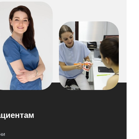
циентам
чи