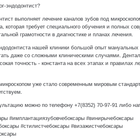
ог-эндодонтист?
тист выполняет лечение каналов зубов под микроскопом
а, которая требует специального обучения и полных со
тальной грамотности в диагностике и планах лечения.
эндодонтиста нашей клиники большой опыт мануальных 
ать даже со сложными клиническими случаями. Дентал
ысокая точность - константа на всех этапах и правилах л
 микроскопом уже стало современным мировым стандарт
етствуем.
сультацию можно по телефону +7(8352) 70-97-91 либо н
ары #имплантациязубовчебоксары #винирычебоксары
боксары #стилистчебоксары #визажистчебоксары
оксары