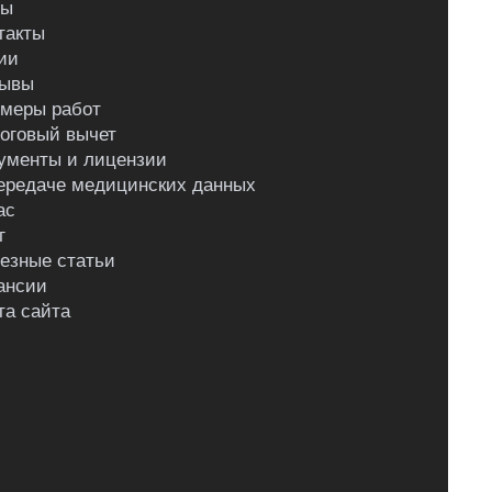
ны
такты
ии
ывы
меры работ
оговый вычет
ументы и лицензии
ередаче медицинских данных
ас
г
езные статьи
ансии
та сайта