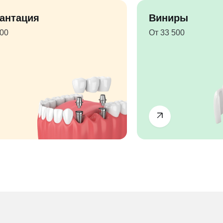
антация
Виниры
500
От 33 500