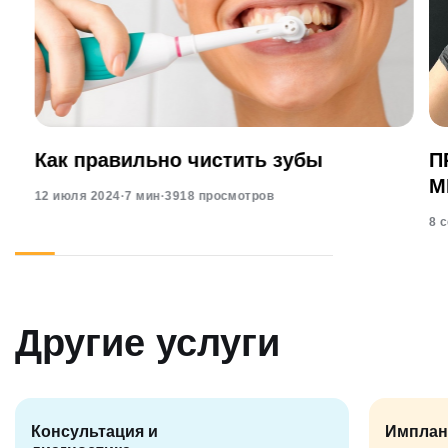
Как правильно чистить зубы
П
М
12 июля 2024
·
7 мин
·
3918 просмотров
8 
Другие услуги
Консультация и
Имплан