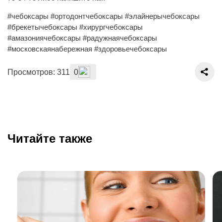
#чебоксары #ортодонтчебоксары #элайнерычебоксары
#брекетычебоксары #хирургчебоксары
#амазониячебоксары #радужнаячебоксары
#московскаянабережная #здоровьечебоксары
Просмотров: 311
0
Читайте также