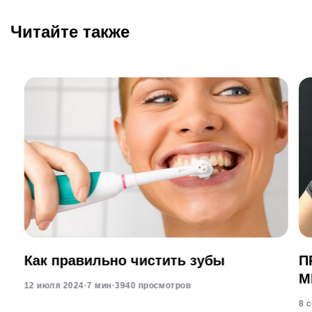
Читайте также
Как правильно чистить зубы
П
М
12 июля 2024
·
7 мин
·
3940 просмотров
8 