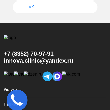
VK
+7 (8352) 70-97-91
innova.clinic@yandex.ru
Услуги
Консультация и диагностика
Пациентам
Имплантация