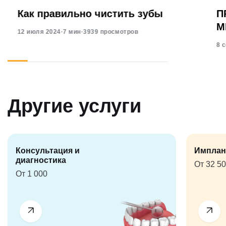
Как правильно чистить зубы
П
М
12 июля 2024
·
7 мин
·
3939 просмотров
8 
Другие услуги
Консультация и
Имплан
диагностика
От 32 5
От 1 000