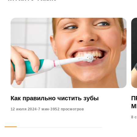
Как правильно чистить зубы
П
М
12 июля 2024
·
7 мин
·
3952 просмотров
8 