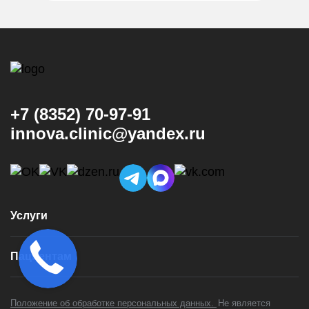
+7 (8352) 70-97-91
innova.clinic@yandex.ru
Услуги
Консультация и диагностика
Пациентам
Имплантация
Виниры
Врачи
Коронки
Положение об обработке персональных данных.
Не является