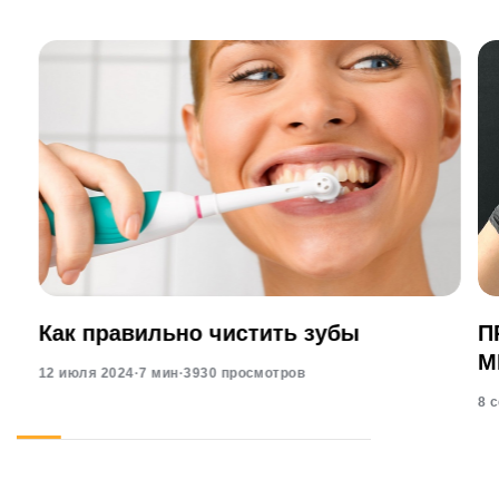
Как правильно чистить зубы
П
М
12 июля 2024
·
7 мин
·
3930 просмотров
8 