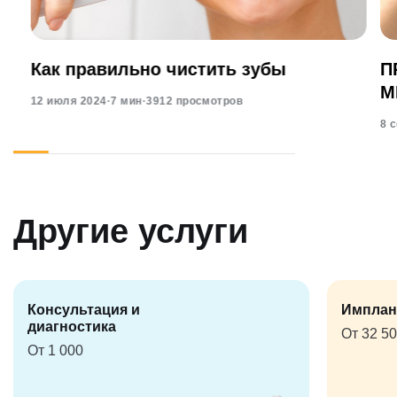
Как правильно чистить зубы
П
М
12 июля 2024
·
7 мин
·
3912 просмотров
8 
Другие услуги
Консультация и
Имплан
диагностика
От 32 5
От 1 000