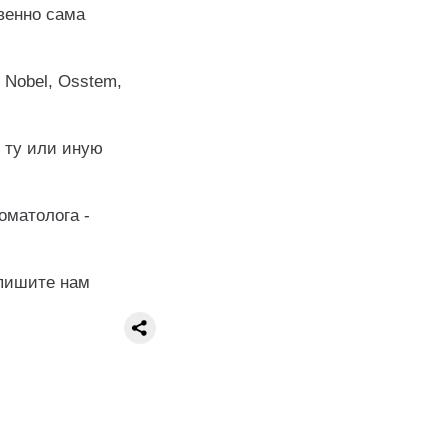
венно сама
 Nobel, Osstem,
 ту или иную
оматолога -
апишите нам