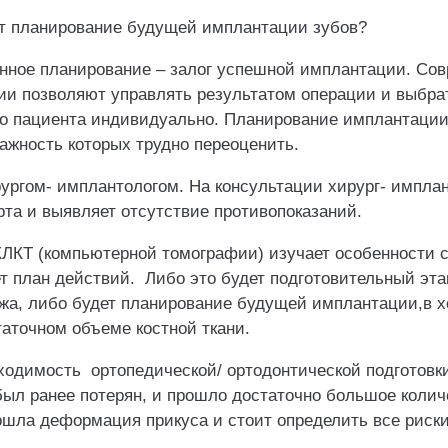
ет планирование будущей имплантации зубов?
нное планирование – залог успешной имплантации. Со
ии позволяют управлять результатом операции и выбра
го пациента индивидуально. Планирование имплантации
важность которых трудно переоценить.
ургом- имплантологом. На консультации хирург- импла
та и выявляет отсутствие противопоказаний.
КЛКТ (компьютерной томографии) изучает особенности с
т план действий. Либо это будет подготовительный эт
жа, либо будет планирование будущей имплантации,в х
таточном объеме костной ткани.
ходимость ортопедической/ ортодонтической подготовки
был ранее потерян, и прошло достаточно большое колич
ошла деформация прикуса и стоит определить все риски