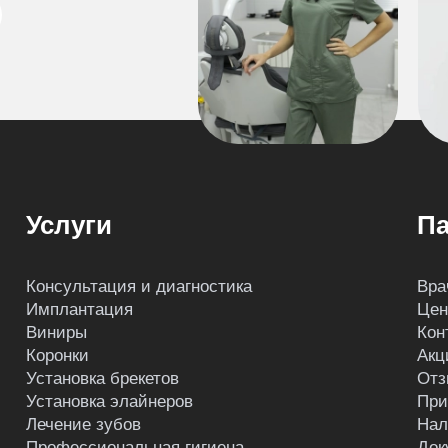
Услуги
Па
Консультация и диагностика
Вра
Имплантация
Це
Виниры
Кон
Коронки
Акц
Установка брекетов
Отз
Установка элайнеров
При
Лечение зубов
Нал
Профессиональная гигиена
Док