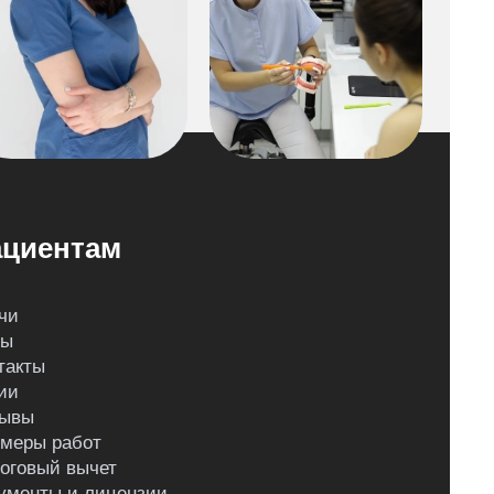
циентам
чи
ны
такты
ии
ывы
меры работ
оговый вычет
ументы и лицензии