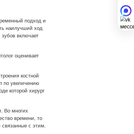
временный подход и
ть наилучший ход
 зубов включает
нтолог оценивает
троения костной
ап по увеличению
оде которой хирург
. Во многих
ество времени, то
 связанные с этим.