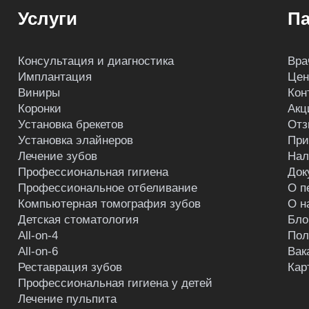
Услуги
Па
Консультация и диагностика
Вра
Имплантация
Це
Виниры
Кон
Коронки
Акц
Установка брекетов
Отз
Установка элайнеров
При
Лечение зубов
Нал
Профессиональная гигиена
Док
Профессиональное отбеливание
О п
Компьютерная томография зубов
О н
Детская стоматология
Бло
All-on-4
Пол
All-on-6
Вак
Реставрация зубов
Кар
Профессиональная гигиена у детей
Лечение пульпита