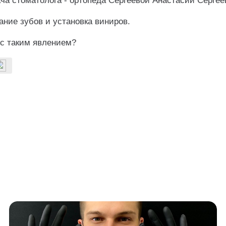
ча стоматолога - ортопеда Сергеевой Анастасии Сергее
ние зубов и установка виниров.
 с таким явлением?