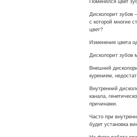
Поменялся цвет зу
Дисколорит зубов –
с которой многие с
цвет?
Изменение цвета од
Дисколорит зубов 
Внешний дисколори
курением, недостат
Внутренний дискол
канала, генетичес
причинами.
Часто при внутрен
будет установка ви