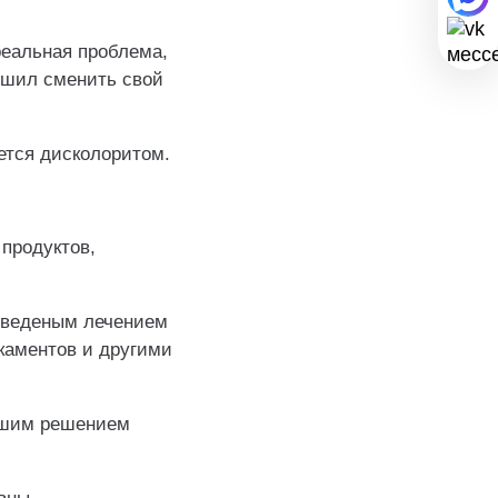
реальная проблема,
решил сменить свой
ется дисколоритом.
продуктов,
оведеным лечением
каментов и другими
учшим решением