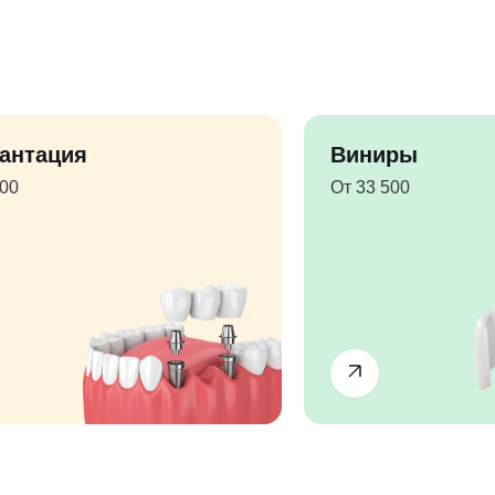
антация
Виниры
500
От 33 500