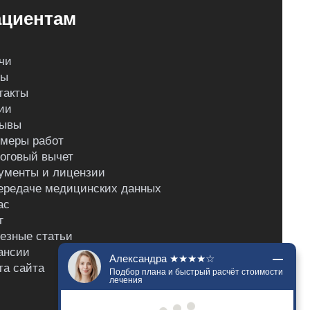
циентам
чи
ны
такты
ии
ывы
меры работ
оговый вычет
ументы и лицензии
ередаче медицинских данных
ас
г
езные статьи
ансии
Александра ★★★★☆
та сайта
Подбор плана и быстрый расчёт стоимости
лечения