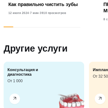
Как правильно чистить зубы
П
М
12 июля 2024
·
7 мин
·
3910 просмотров
8 
Другие услуги
Консультация и
Имплан
диагностика
От 32 5
От 1 000