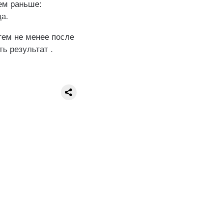
ем раньше:
а.
тем не менее после
ь результат .