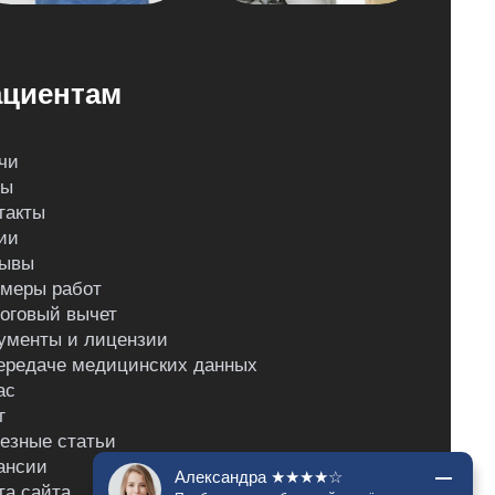
циентам
чи
ны
такты
ии
ывы
меры работ
оговый вычет
ументы и лицензии
ередаче медицинских данных
ас
г
езные статьи
ансии
Александра ★★★★☆
та сайта