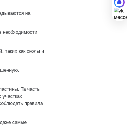
ладываются на
ез необходимости
, таких как сколы и
ушенную,
ластины. Та часть
х участках
 соблюдать правила
 даже самые