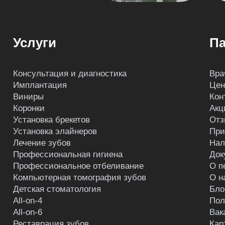
Услуги
Па
Консультация и диагностика
Вра
Имплантация
Це
Виниры
Кон
Коронки
Акц
Установка брекетов
Отз
Установка элайнеров
При
Лечение зубов
Нал
Профессиональная гигиена
Док
Профессиональное отбеливание
О п
Компьютерная томография зубов
О н
Детская стоматология
Бло
All-on-4
Пол
All-on-6
Вак
Реставрация зубов
Кар