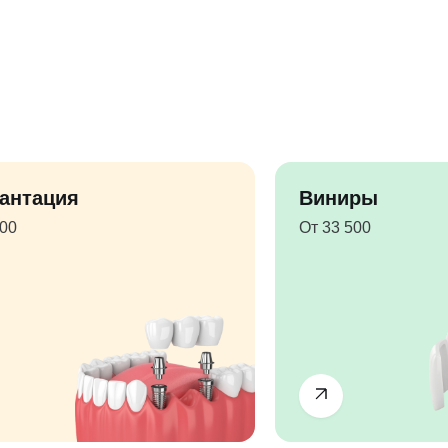
антация
Виниры
500
От 33 500