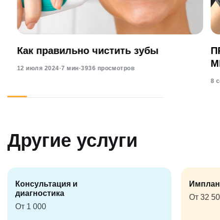
Как правильно чистить зубы
П
М
12 июля 2024
·
7 мин
·
3936 просмотров
8 
Другие услуги
Консультация и
Имплан
диагностика
От 32 5
От 1 000