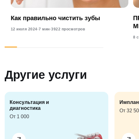
Как правильно чистить зубы
П
М
12 июля 2024
·
7 мин
·
3922 просмотров
8 
Другие услуги
Консультация и
Имплан
диагностика
От 32 5
От 1 000