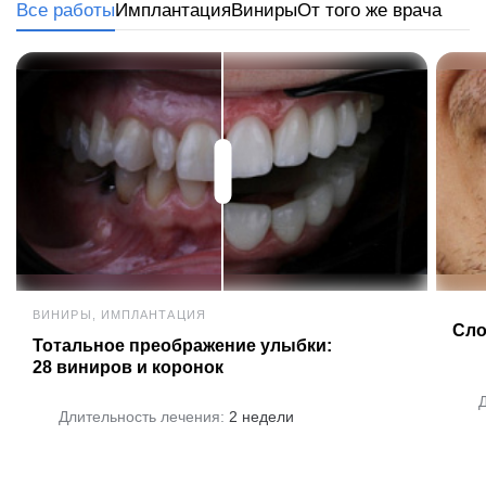
Все работы
Имплантация
Виниры
От того же врача
ВИНИРЫ, ИМПЛАНТАЦИЯ
Сло
Тотальное преображение улыбки:
28 виниров и коронок
Длительность лечения:
2 недели