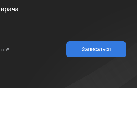
 врача
Записаться
фон*