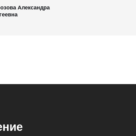
озова Александра
геевна
ение