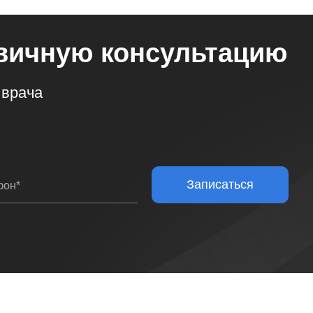
вичную консультацию
 врача
Записаться
фон*