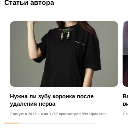
Статьи автора
Нужна ли зубу коронка после
В
удаления нерва
в
7 августа 2026
·
1 мин
·
1257 просмотров
·
999 Нравится
7 