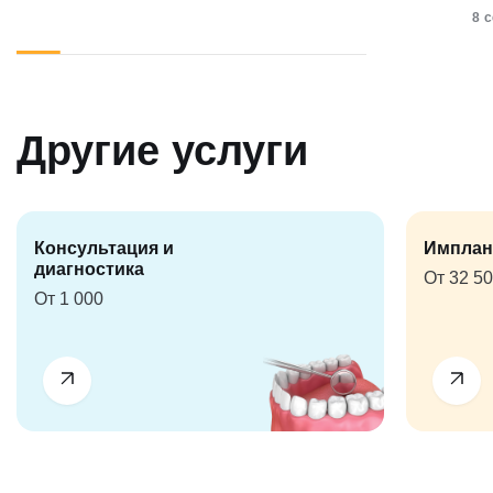
8 
Другие услуги
Консультация и
Имплан
диагностика
От 32 5
От 1 000