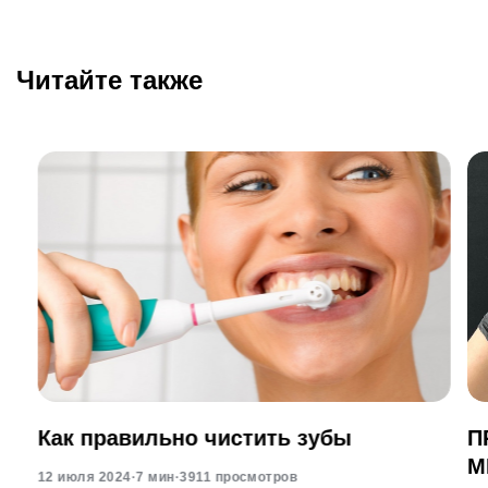
Читайте также
Как правильно чистить зубы
П
М
12 июля 2024
·
7 мин
·
3911 просмотров