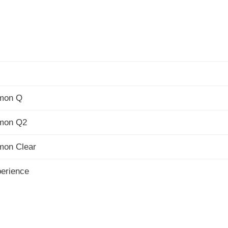
mon Q
mon Q2
mon Clear
erience