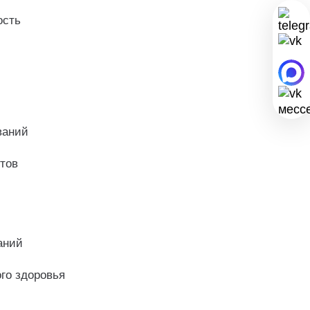
ость
ваний
тов
аний
го здоровья