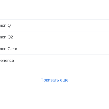
mon Q
mon Q2
mon Clear
erience
Показать еще