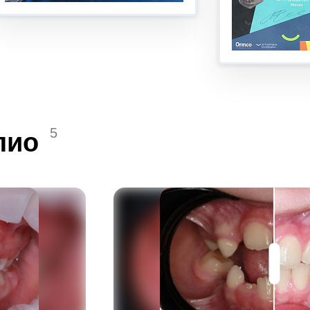
5
лио