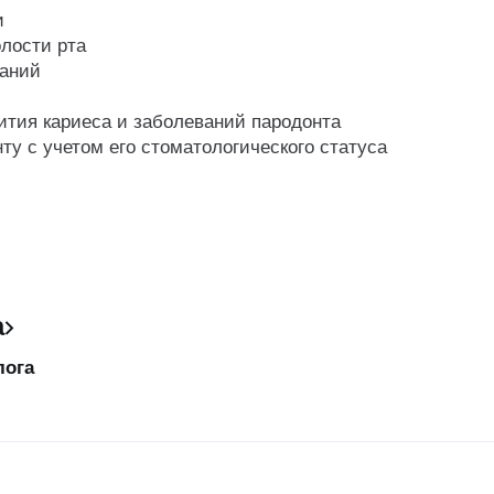
и
лости рта
ваний
ития кариеса и заболеваний пародонта
у с учетом его стоматологического статуса
а
лога