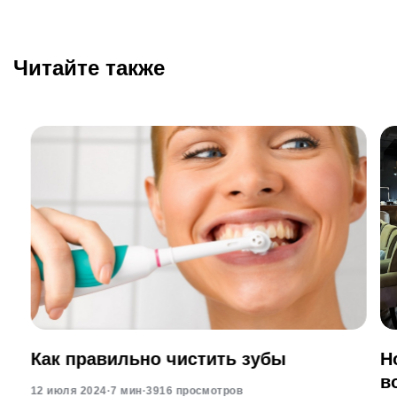
Читайте также
Как правильно чистить зубы
Н
в
12 июля 2024
·
7 мин
·
3916 просмотров