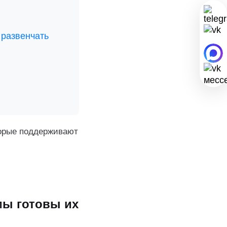
 развенчать
торые поддерживают
мы готовы их