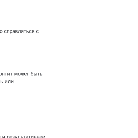
о справляться с
онтит может быть
ть или
е и результативнее