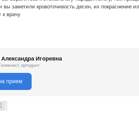
и вы заметили кровоточивость десен, их покраснение ил
 к врачу
 Александра Игоревна
Гигиенист, ортодонт
на прием