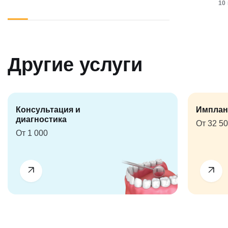
10
Другие услуги
Консультация и
Имплан
диагностика
От 32 5
От 1 000