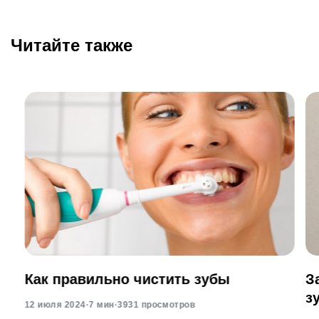
Читайте также
Как правильно чистить зубы
З
з
12 июля 2024
·
7 мин
·
3931 просмотров