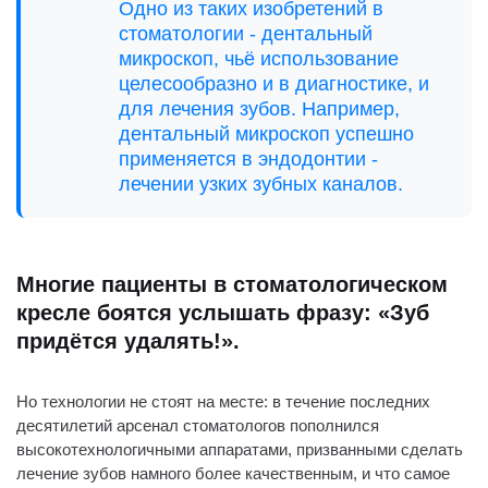
Одно из таких изобретений в
стоматологии - дентальный
микроскоп, чьё использование
целесообразно и в диагностике, и
для лечения зубов. Например,
дентальный микроскоп успешно
применяется в эндодонтии -
лечении узких зубных каналов.
Под микроскопом у нас в клинике
проводят:
Многие пациенты в стоматологическом
Записаться на консультацию
кресле боятся услышать фразу: «Зуб
можно по телефону +7(8352) 70-
придётся удалять!».
97-91 либо напишите нам
Но технологии не стоят на месте: в течение последних
десятилетий арсенал стоматологов пополнился
высокотехнологичными аппаратами, призванными сделать
лечение зубов намного более качественным, и что самое