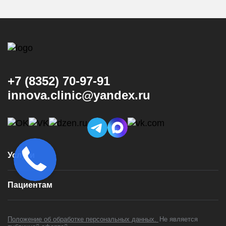
+7 (8352) 70-97-91
innova.clinic@yandex.ru
Услуги
Консультация и диагностика
Пациентам
Имплантация
Виниры
Врачи
Коронки
Положение об обработке персональных данных.
Не является
Цены