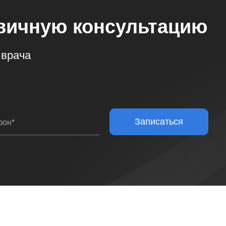
вичную консультацию
 врача
Записаться
фон*