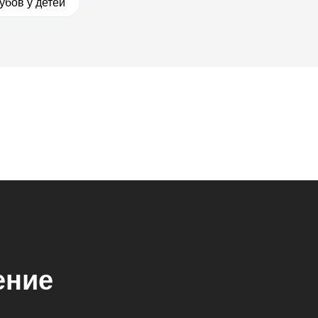
убов у детей
ение