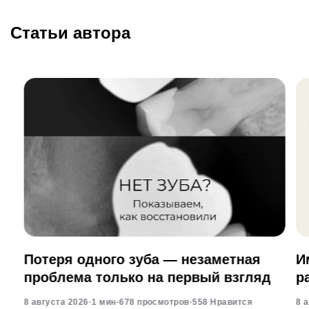
Статьи автора
Потеря одного зуба — незаметная
И
проблема только на первый взгляд
р
8 августа 2026
·
1 мин
·
678 просмотров
·
558 Нравится
8 